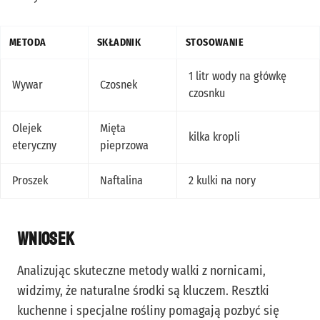
METODA
SKŁADNIK
STOSOWANIE
1 litr wody na główkę
Wywar
Czosnek
czosnku
Olejek
Mięta
kilka kropli
eteryczny
pieprzowa
Proszek
Naftalina
2 kulki na nory
Wniosek
Analizując skuteczne metody walki z nornicami,
widzimy, że naturalne środki są kluczem. Resztki
kuchenne i specjalne rośliny pomagają pozbyć się