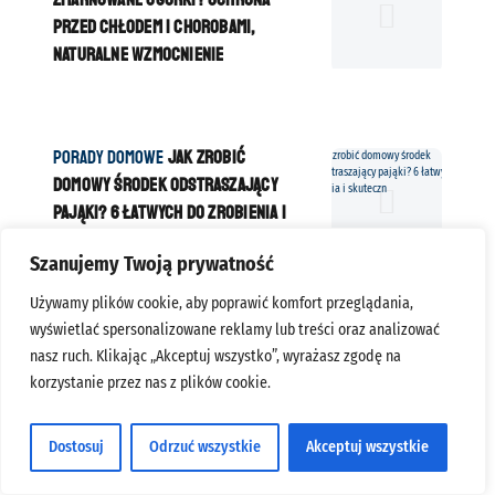
a
t
przed chłodem i chorobami,
e
naturalne wzmocnienie
g
o
r
K
Porady domowe
Jak zrobić
i
a
domowy środek odstraszający
a
t
pająki? 6 łatwych do zrobienia i
e
skutecznych preparatów
Szanujemy Twoją prywatność
g
o
Używamy plików cookie, aby poprawić komfort przeglądania,
r
wyświetlać spersonalizowane reklamy lub treści oraz analizować
K
Porady ogrodnicze
10 najlepszych
i
nasz ruch. Klikając „Akceptuj wszystko”, wyrażasz zgodę na
a
roślin do pełnego słońca. Bez
a
korzystanie przez nas z plików cookie.
t
częstego podlewania i dużych
e
wymagań
Dostosuj
Odrzuć wszystkie
Akceptuj wszystkie
g
o