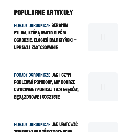
Popularne artykuły
K
Porady ogrodnicze
Skromna
a
bylina, którą warto mieć w
t
ogrodzie. Złocień dalmatyński –
e
uprawa i zastosowanie
g
o
r
K
Porady ogrodnicze
Jak i czym
i
a
podlewać pomidory, aby dobrze
a
t
owocowały? Unikaj tych błędów,
e
będą zdrowe i soczyste
g
o
r
K
Porady ogrodnicze
Jak uratować
i
a
zmarnowane ogórki? Ochrona